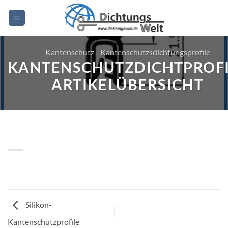
Zum
Inhalt
springen
Kantenschutz - Kantenschutzsdichtungsprofile
KANTENSCHUTZDICHTPROFI
ARTIKELÜBERSICHT
Silikon-
Kantenschutzprofile