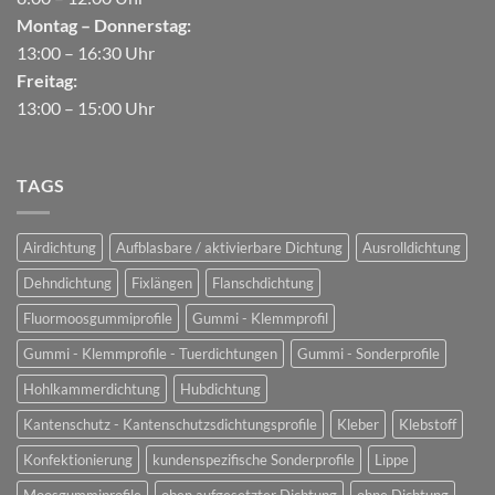
Montag – Donnerstag:
13:00 – 16:30 Uhr
Freitag:
13:00 – 15:00 Uhr
TAGS
Airdichtung
Aufblasbare / aktivierbare Dichtung
Ausrolldichtung
Dehndichtung
Fixlängen
Flanschdichtung
Fluormoosgummiprofile
Gummi - Klemmprofil
Gummi - Klemmprofile - Tuerdichtungen
Gummi - Sonderprofile
Hohlkammerdichtung
Hubdichtung
Kantenschutz - Kantenschutzsdichtungsprofile
Kleber
Klebstoff
Konfektionierung
kundenspezifische Sonderprofile
Lippe
Moosgummiprofile
oben aufgesetzter Dichtung
ohne Dichtung