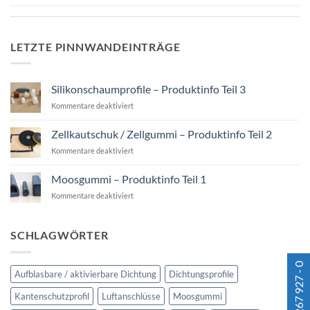
LETZTE PINNWANDEINTRÄGE
Silikonschaumprofile – Produktinfo Teil 3
für
Kommentare deaktiviert
Silikonschaumprofile
–
Zellkautschuk / Zellgummi – Produktinfo Teil 2
Produktinfo
für
Kommentare deaktiviert
Teil
Zellkautschuk
3
/
Moosgummi – Produktinfo Teil 1
Zellgummi
für
Kommentare deaktiviert
–
Moosgummi
Produktinfo
–
Teil
Produktinfo
2
SCHLAGWÖRTER
Teil
1
Aufblasbare / aktivierbare Dichtung
Dichtungsprofile
Kantenschutzprofil
Luftanschlüsse
Moosgummi