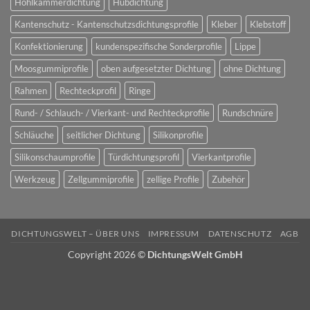
Hohlkammerdichtung
Hubdichtung
Kantenschutz - Kantenschutzsdichtungsprofile
Kleber
Klebstoff
Konfektionierung
kundenspezifische Sonderprofile
Lippe
Moosgummiprofile
oben aufgesetzter Dichtung
ohne Dichtung
Rahmen
Rechteckprofil
Ringe
Rund- / Schlauch- / Vierkant- und Rechteckprofile
Rundschnüre
Schläuche
seitlicher Dichtung
Silikonprofile
Silikonschaumprofile
Türdichtungsprofil
Vierkantprofile
Werkzeug
Zellgummiprofile
zellige Profile
Zubehör
DICHTUNGSWELT – ÜBER UNS
IMPRESSUM
DATENSCHUTZ
AGB
Copyright 2026 ©
DichtungsWelt GmbH