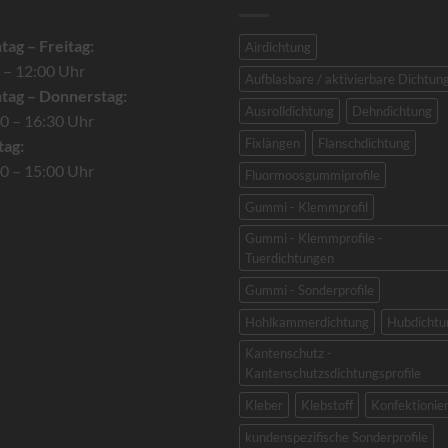
ag – Freitag:
Airdichtung
 – 12:00 Uhr
Aufblasbare / aktivierbare Dichtun
tag – Donnerstag:
Ausrolldichtung
Dehndichtung
0 – 16:30 Uhr
Fixlängen
Flanschdichtung
tag:
0 – 15:00 Uhr
Fluormoosgummiprofile
Gummi - Klemmprofil
Gummi - Klemmprofile -
Tuerdichtungen
Gummi - Sonderprofile
Hohlkammerdichtung
Hubdichtu
Kantenschutz -
Kantenschutzsdichtungsprofile
Kleber
Klebstoff
Konfektionie
kundenspezifische Sonderprofile