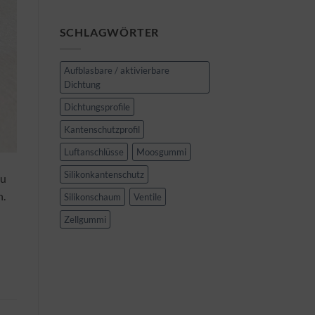
Moosgummi
Teil
–
2
Produktinfo
SCHLAGWÖRTER
Teil
1
Aufblasbare / aktivierbare
Dichtung
Dichtungsprofile
Kantenschutzprofil
Luftanschlüsse
Moosgummi
Silikonkantenschutz
zu
n.
Silikonschaum
Ventile
Zellgummi