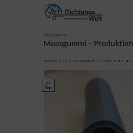
Zum
Inhalt
springen
MOOSGUMMI
Moosgummi – Produktinfo 
VERÖFFENTLICHT AM
SEPTEMBER 1, 2022
VON
DICHT
01
Sep.