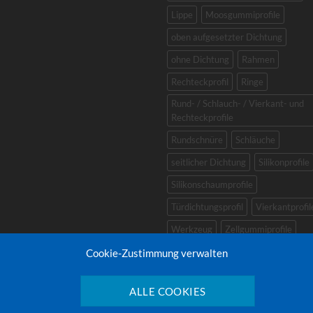
Lippe
Moosgummiprofile
oben aufgesetzter Dichtung
ohne Dichtung
Rahmen
Rechteckprofil
Ringe
Rund- / Schlauch- / Vierkant- und
Rechteckprofile
Rundschnüre
Schläuche
seitlicher Dichtung
Silikonprofile
Silikonschaumprofile
Türdichtungsprofil
Vierkantprofil
Werkzeug
Zellgummiprofile
zellige Profile
Zubehör
Cookie-Zustimmung verwalten
ALLE COOKIES
TENSCHUTZ
AGB