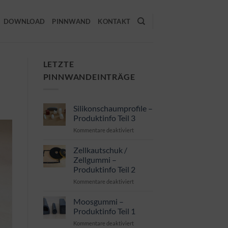
DOWNLOAD
PINNWAND
KONTAKT
LETZTE
PINNWANDEINTRÄGE
Silikonschaumprofile –
Produktinfo Teil 3
für
Kommentare deaktiviert
Silikonschaumprofile
–
Zellkautschuk /
Produktinfo
Zellgummi –
Teil
Produktinfo Teil 2
3
für
Kommentare deaktiviert
Zellkautschuk
/
Moosgummi –
Zellgummi
Produktinfo Teil 1
–
für
Kommentare deaktiviert
Produktinfo