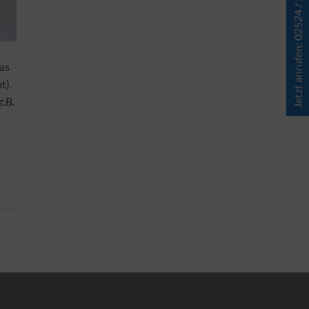
Jetzt anrufen: 02524 / 267 927 - 0
as
t).
z.B.