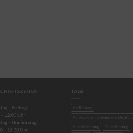
SCHÄFTSZEITEN
TAGS
ag – Freitag:
Airdichtung
 – 12:00 Uhr
Aufblasbare / aktivierbare Dichtun
tag – Donnerstag:
Ausrolldichtung
Dehndichtung
0 – 16:30 Uhr