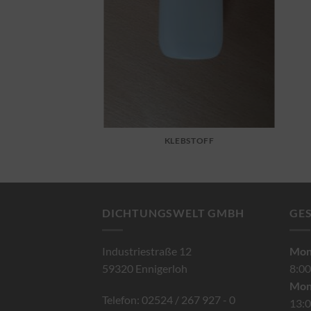
KLEBSTOFF
DICHTUNGSWELT GMBH
GE
Industriestraße 12
Mont
59320 Ennigerloh
8:00
Mon
Telefon: 02524 / 267 927 - 0
13:0