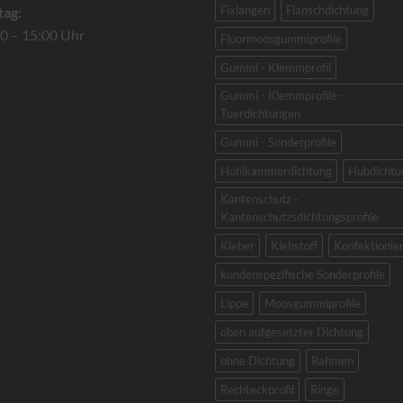
Fixlängen
Flanschdichtung
tag:
0 – 15:00 Uhr
Fluormoosgummiprofile
Gummi - Klemmprofil
Gummi - Klemmprofile -
Tuerdichtungen
Gummi - Sonderprofile
Hohlkammerdichtung
Hubdichtu
Kantenschutz -
Kantenschutzsdichtungsprofile
Kleber
Klebstoff
Konfektionie
kundenspezifische Sonderprofile
Lippe
Moosgummiprofile
oben aufgesetzter Dichtung
ohne Dichtung
Rahmen
Rechteckprofil
Ringe