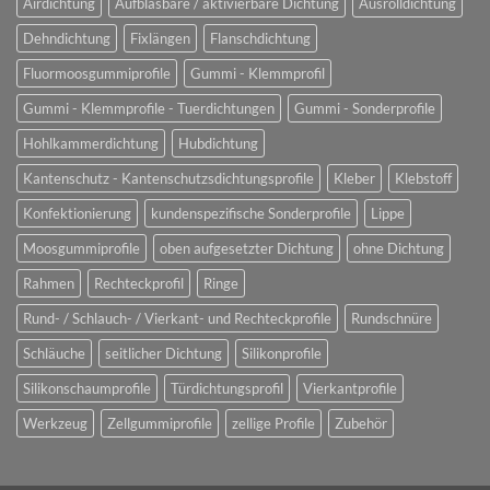
Airdichtung
Aufblasbare / aktivierbare Dichtung
Ausrolldichtung
Dehndichtung
Fixlängen
Flanschdichtung
Fluormoosgummiprofile
Gummi - Klemmprofil
Gummi - Klemmprofile - Tuerdichtungen
Gummi - Sonderprofile
Hohlkammerdichtung
Hubdichtung
Kantenschutz - Kantenschutzsdichtungsprofile
Kleber
Klebstoff
Konfektionierung
kundenspezifische Sonderprofile
Lippe
Moosgummiprofile
oben aufgesetzter Dichtung
ohne Dichtung
Rahmen
Rechteckprofil
Ringe
Rund- / Schlauch- / Vierkant- und Rechteckprofile
Rundschnüre
Schläuche
seitlicher Dichtung
Silikonprofile
Silikonschaumprofile
Türdichtungsprofil
Vierkantprofile
Werkzeug
Zellgummiprofile
zellige Profile
Zubehör