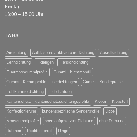
Freitag:
13:00 – 15:00 Uhr
TAGS
Airdichtung
Aufblasbare / aktivierbare Dichtung
Ausrolldichtung
Dehndichtung
Fixlängen
Flanschdichtung
Fluormoosgummiprofile
Gummi - Klemmprofil
Gummi - Klemmprofile - Tuerdichtungen
Gummi - Sonderprofile
Hohlkammerdichtung
Hubdichtung
Kantenschutz - Kantenschutzsdichtungsprofile
Kleber
Klebstoff
Konfektionierung
kundenspezifische Sonderprofile
Lippe
Moosgummiprofile
oben aufgesetzter Dichtung
ohne Dichtung
Rahmen
Rechteckprofil
Ringe