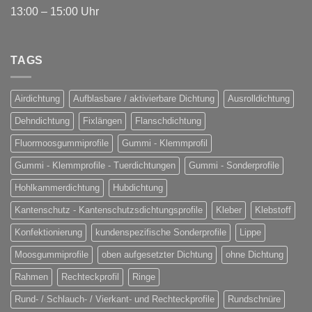
13:00 – 15:00 Uhr
TAGS
Airdichtung
Aufblasbare / aktivierbare Dichtung
Ausrolldichtung
Dehndichtung
Fixlängen
Flanschdichtung
Fluormoosgummiprofile
Gummi - Klemmprofil
Gummi - Klemmprofile - Tuerdichtungen
Gummi - Sonderprofile
Hohlkammerdichtung
Hubdichtung
Kantenschutz - Kantenschutzsdichtungsprofile
Kleber
Klebstoff
Konfektionierung
kundenspezifische Sonderprofile
Lippe
Moosgummiprofile
oben aufgesetzter Dichtung
ohne Dichtung
Rahmen
Rechteckprofil
Ringe
Rund- / Schlauch- / Vierkant- und Rechteckprofile
Rundschnüre