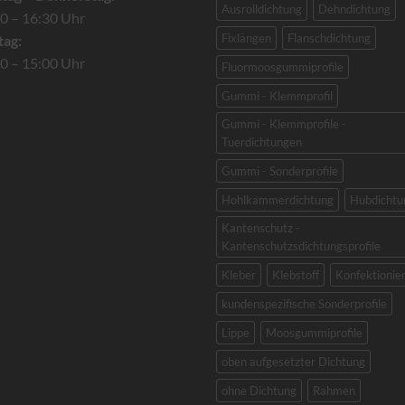
Ausrolldichtung
Dehndichtung
0 – 16:30 Uhr
Fixlängen
Flanschdichtung
tag:
0 – 15:00 Uhr
Fluormoosgummiprofile
Gummi - Klemmprofil
Gummi - Klemmprofile -
Tuerdichtungen
Gummi - Sonderprofile
Hohlkammerdichtung
Hubdichtu
Kantenschutz -
Kantenschutzsdichtungsprofile
Kleber
Klebstoff
Konfektionie
kundenspezifische Sonderprofile
Lippe
Moosgummiprofile
oben aufgesetzter Dichtung
ohne Dichtung
Rahmen