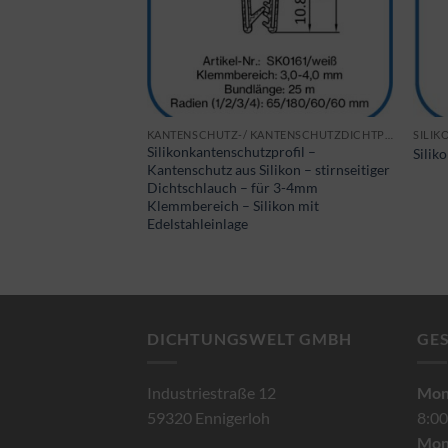
KANTENSCHUTZ-/ KANTENSCHUTZDICHTPROFILE
KANTENSCHUTZ-/ KANTENSCHUTZDICHTPROFILE
SILIK
profil –
Silikonkantenschutzprofil –
Silik
likon /
Kantenschutz aus Silikon – stirnseitiger
tlicher
Dichtschlauch – für 3-4mm
ür 1-3mm
Klemmbereich – Silikon mit
it
Edelstahleinlage
age
DICHTUNGSWELT GMBH
GE
Industriestraße 12
Mont
59320 Ennigerloh
8:00
Mon