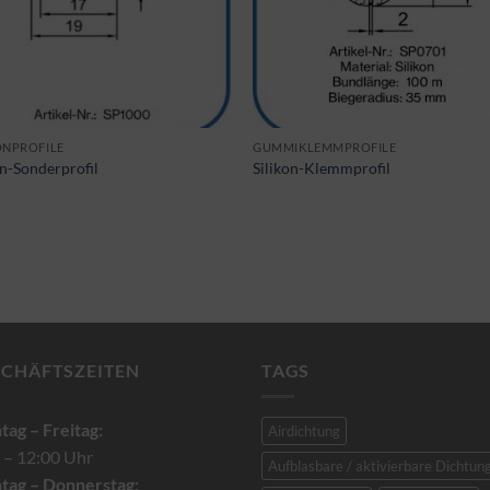
ONPROFILE
GUMMIKLEMMPROFILE
on-Sonderprofil
Silikon-Klemmprofil
SCHÄFTSZEITEN
TAGS
ag – Freitag:
Airdichtung
 – 12:00 Uhr
Aufblasbare / aktivierbare Dichtun
tag – Donnerstag: