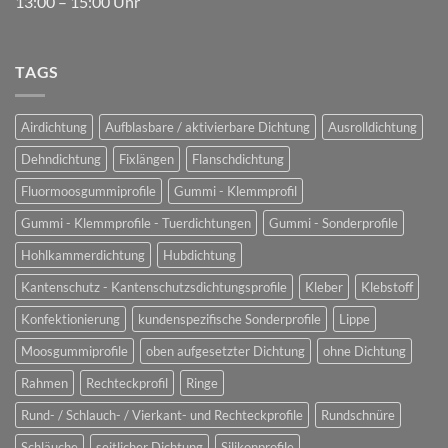
13:00 – 15:00 Uhr
TAGS
Airdichtung
Aufblasbare / aktivierbare Dichtung
Ausrolldichtung
Dehndichtung
Fixlängen
Flanschdichtung
Fluormoosgummiprofile
Gummi - Klemmprofil
Gummi - Klemmprofile - Tuerdichtungen
Gummi - Sonderprofile
Hohlkammerdichtung
Hubdichtung
Kantenschutz - Kantenschutzsdichtungsprofile
Kleber
Klebstoff
Konfektionierung
kundenspezifische Sonderprofile
Lippe
Moosgummiprofile
oben aufgesetzter Dichtung
ohne Dichtung
Rahmen
Rechteckprofil
Ringe
Rund- / Schlauch- / Vierkant- und Rechteckprofile
Rundschnüre
Schläuche
seitlicher Dichtung
Silikonprofile