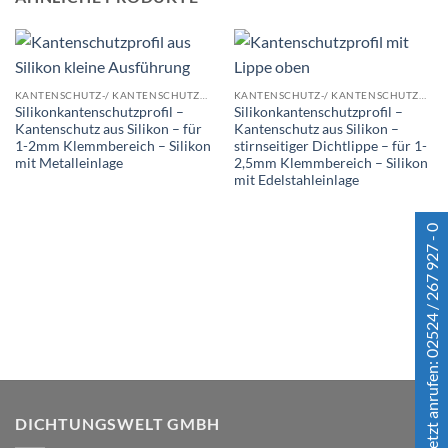
KANTENSCHUTZ-/ KANTENSCHUTZDICHTPROFILE
KANTENSCHUTZ-/ KANTENSCHUTZDICHTPROFILE
Silikonkantenschutzprofil –
Silikonkantenschutzprofil –
Kantenschutz aus Silikon – für
Kantenschutz aus Silikon –
1-2mm Klemmbereich – Silikon
stirnseitiger Dichtlippe – für 1-
mit Metalleinlage
2,5mm Klemmbereich – Silikon
mit Edelstahleinlage
Jetzt anrufen: 02524 / 267 927 - 0
DICHTUNGSWELT GMBH