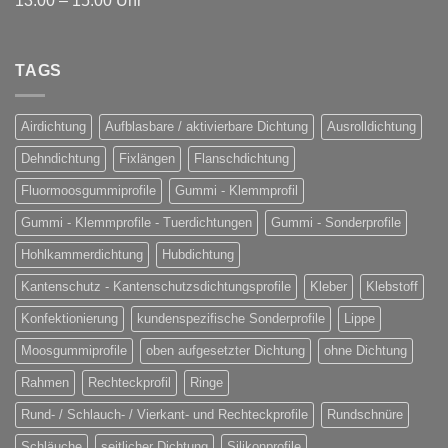
13:00 – 15:00 Uhr
TAGS
Airdichtung
Aufblasbare / aktivierbare Dichtung
Ausrolldichtung
Dehndichtung
Fixlängen
Flanschdichtung
Fluormoosgummiprofile
Gummi - Klemmprofil
Gummi - Klemmprofile - Tuerdichtungen
Gummi - Sonderprofile
Hohlkammerdichtung
Hubdichtung
Kantenschutz - Kantenschutzsdichtungsprofile
Kleber
Klebstoff
Konfektionierung
kundenspezifische Sonderprofile
Lippe
Moosgummiprofile
oben aufgesetzter Dichtung
ohne Dichtung
Rahmen
Rechteckprofil
Ringe
Rund- / Schlauch- / Vierkant- und Rechteckprofile
Rundschnüre
Schläuche
seitlicher Dichtung
Silikonprofile