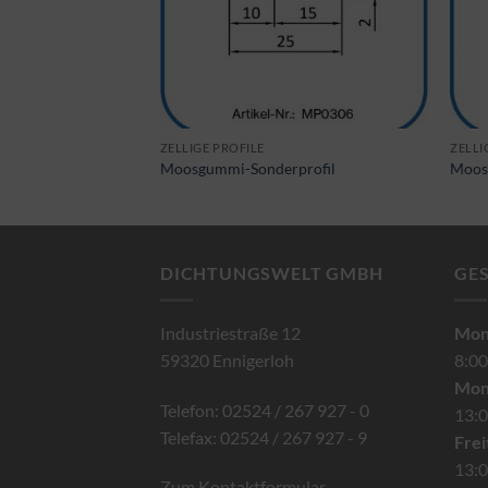
ZELLIGE PROFILE
ZELLI
profil
Moosgummi-Sonderprofil
Moos
DICHTUNGSWELT GMBH
GE
Industriestraße 12
Mont
59320 Ennigerloh
8:00
Mon
Telefon: 02524 / 267 927 - 0
13:0
Telefax: 02524 / 267 927 - 9
Frei
13:0
Zum Kontaktformular