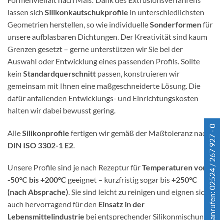
lassen sich
Silikonkautschukprofile
in unterschiedlichsten
Geometrien herstellen, so wie individuelle
Sonderformen
für
unsere aufblasbaren Dichtungen. Der Kreativität sind kaum
Grenzen gesetzt – gerne unterstützen wir Sie bei der
Auswahl oder Entwicklung eines passenden Profils. Sollte
kein
Standardquerschnitt
passen, konstruieren wir
gemeinsam mit Ihnen eine maßgeschneiderte Lösung. Die
dafür anfallenden Entwicklungs- und Einrichtungskosten
halten wir dabei bewusst gering.
Jetzt anrufen: 02524 / 267 927 - 0
Alle
Silikonprofile
fertigen wir gemäß der Maßtoleranz nach
DIN ISO 3302-1 E2
.
Unsere Profile sind je nach Rezeptur für
Temperaturen von
-50°C bis +200°C
geeignet – kurzfristig sogar bis
+250°C
(nach Absprache)
. Sie sind leicht zu reinigen und eignen sich
auch hervorragend für den
Einsatz in der
Lebensmittelindustrie
bei entsprechender Silikonmischung.