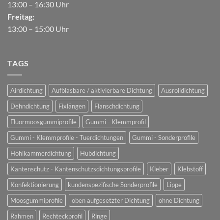
13:00 – 16:30 Uhr
Freitag:
13:00 – 15:00 Uhr
TAGS
Airdichtung
Aufblasbare / aktivierbare Dichtung
Ausrolldichtung
Dehndichtung
Fixlängen
Flanschdichtung
Fluormoosgummiprofile
Gummi - Klemmprofil
Gummi - Klemmprofile - Tuerdichtungen
Gummi - Sonderprofile
Hohlkammerdichtung
Hubdichtung
Kantenschutz - Kantenschutzsdichtungsprofile
Kleber
Klebstoff
Konfektionierung
kundenspezifische Sonderprofile
Lippe
Moosgummiprofile
oben aufgesetzter Dichtung
ohne Dichtung
Rahmen
Rechteckprofil
Ringe