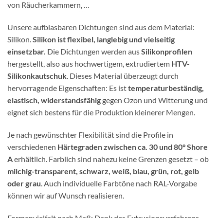
von Räucherkammern, …
Unsere aufblasbaren Dichtungen sind aus dem Material:
Silikon.
Silikon ist flexibel, langlebig und vielseitig
einsetzbar.
Die Dichtungen werden aus
Silikonprofilen
hergestellt, also aus hochwertigem, extrudiertem
HTV-
Silikonkautschuk
. Dieses Material überzeugt durch
hervorragende Eigenschaften: Es ist
temperaturbeständig,
elastisch, widerstandsfähig
gegen Ozon und Witterung und
eignet sich bestens für die Produktion kleinerer Mengen.
Je nach gewünschter Flexibilität sind die Profile in
verschiedenen
Härtegraden zwischen ca. 30 und 80° Shore
A
erhältlich. Farblich sind nahezu keine Grenzen gesetzt – ob
milchig-transparent, schwarz, weiß, blau, grün, rot, gelb
oder grau
. Auch individuelle Farbtöne nach RAL-Vorgabe
können wir auf Wunsch realisieren.
Formenvielfalt nach Maß: Dank des Extrusionsverfahrens