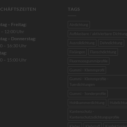
SCHÄFTSZEITEN
TAGS
ag – Freitag:
Airdichtung
 – 12:00 Uhr
Aufblasbare / aktivierbare Dichtun
tag – Donnerstag:
Ausrolldichtung
Dehndichtung
0 – 16:30 Uhr
Fixlängen
Flanschdichtung
tag:
0 – 15:00 Uhr
Fluormoosgummiprofile
Gummi - Klemmprofil
Gummi - Klemmprofile -
Tuerdichtungen
Gummi - Sonderprofile
Hohlkammerdichtung
Hubdichtu
Kantenschutz -
Kantenschutzsdichtungsprofile
Kleber
Klebstoff
Konfektionie