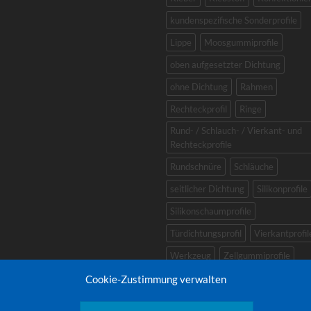
kundenspezifische Sonderprofile
Lippe
Moosgummiprofile
oben aufgesetzter Dichtung
ohne Dichtung
Rahmen
Rechteckprofil
Ringe
Rund- / Schlauch- / Vierkant- und
Rechteckprofile
Rundschnüre
Schläuche
seitlicher Dichtung
Silikonprofile
Silikonschaumprofile
Türdichtungsprofil
Vierkantprofil
Werkzeug
Zellgummiprofile
zellige Profile
Zubehör
Cookie-Zustimmung verwalten