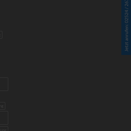
Jetzt anrufen: 02524 / 267 927 - 0
g
ng
rung