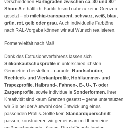
verschiedenen
Härtegraden zwischen ca. 30 und 80°
Shore A
erhältlich. Farblich sind nahezu keine Grenzen
gesetzt – ob
milchig-transparent, schwarz, weiß, blau,
grün, rot, gelb oder grau
. Auch individuelle Farbtöne
nach RAL-Vorgabe können wir auf Wunsch realisieren.
Formenvielfalt nach Maß
Dank des Extrusionsverfahrens lassen sich
Silikonkautschukprofile
in unterschiedlichsten
Geometrien herstellen – darunter
Rundschnüre,
Rechteck- und Vierkantprofile, Hohlkammer- und
Trapezprofile, Halbrund-, Fahnen-, E-, U-, T- oder
Zargenprofile,
sowie individuelle
Sonderformen
. Ihrer
Kreativität sind kaum Grenzen gesetzt – gerne unterstützen
wir Sie bei der Auswahl oder Entwicklung eines
passenden Profils. Sollte kein
Standardquerschnitt
passen, konstruieren wir gemeinsam mit Ihnen eine
maßgeschneiderte Lösung. Die dafür anfallenden