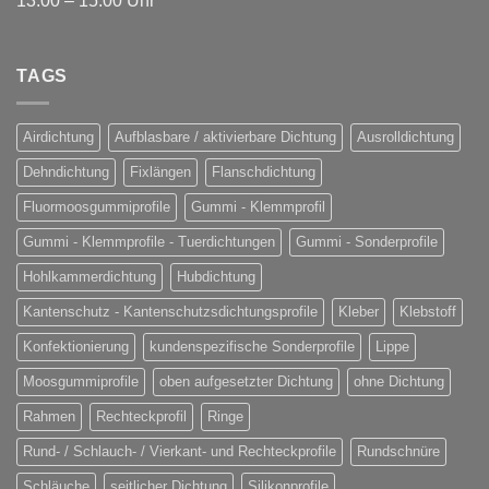
13:00 – 15:00 Uhr
TAGS
Airdichtung
Aufblasbare / aktivierbare Dichtung
Ausrolldichtung
Dehndichtung
Fixlängen
Flanschdichtung
Fluormoosgummiprofile
Gummi - Klemmprofil
Gummi - Klemmprofile - Tuerdichtungen
Gummi - Sonderprofile
Hohlkammerdichtung
Hubdichtung
Kantenschutz - Kantenschutzsdichtungsprofile
Kleber
Klebstoff
Konfektionierung
kundenspezifische Sonderprofile
Lippe
Moosgummiprofile
oben aufgesetzter Dichtung
ohne Dichtung
Rahmen
Rechteckprofil
Ringe
Rund- / Schlauch- / Vierkant- und Rechteckprofile
Rundschnüre
Schläuche
seitlicher Dichtung
Silikonprofile