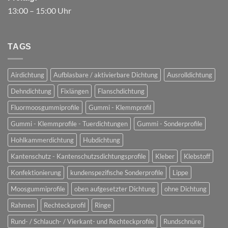
13:00 – 15:00 Uhr
TAGS
Airdichtung
Aufblasbare / aktivierbare Dichtung
Ausrolldichtung
Dehndichtung
Fixlängen
Flanschdichtung
Fluormoosgummiprofile
Gummi - Klemmprofil
Gummi - Klemmprofile - Tuerdichtungen
Gummi - Sonderprofile
Hohlkammerdichtung
Hubdichtung
Kantenschutz - Kantenschutzsdichtungsprofile
Kleber
Klebstoff
Konfektionierung
kundenspezifische Sonderprofile
Lippe
Moosgummiprofile
oben aufgesetzter Dichtung
ohne Dichtung
Rahmen
Rechteckprofil
Ringe
Rund- / Schlauch- / Vierkant- und Rechteckprofile
Rundschnüre